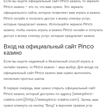
Если вы ищете официальный сайт Pinco казино, то зеркало
Pinco казино – это то, что вам нужно. Это зеркало
официального сайта, которое позволяет вам играть в казино
Pinco онлайн и получать доступ к всему спектру услуг,
которые предлагает казино. Используйте зеркало Pinco
казино, чтобы начать играть в казино Pinco онлайн и получать
доступ к всему спектру услуг, которые предлагает казино.
Вход на официальный сайт Pinco
казино
Если вы ищете надежный и безопасный способ играть в
онлайн-казино, то Pinco казино – ваш выбор. Для входа на
официальный сайт Pinco казино вам нужно выполнить
несколько простых шагов.
В первую очередь, вам нужно открыть официальный сайт
Pinco казино, который доступен по адресу [www.pinco-
casino.com](http://www.pinco-casino.com). Затем, вам
нужно кликнуть на кнопку “Вход” в верхнем правом углу