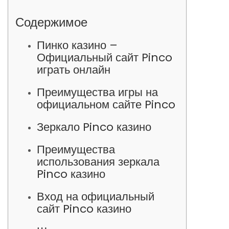
Содержимое
Пинко казино –
Официальный сайт Pinco
играть онлайн
Преимущества игры на
официальном сайте Pinco
Зеркало Pinco казино
Преимущества
использования зеркала
Pinco казино
Вход на официальный
сайт Pinco казино