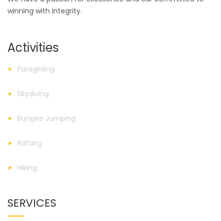
winning with integrity.
Activities
Paragliding
Skydiving
Bungee Jumping
Rafting
Hiking
SERVICES