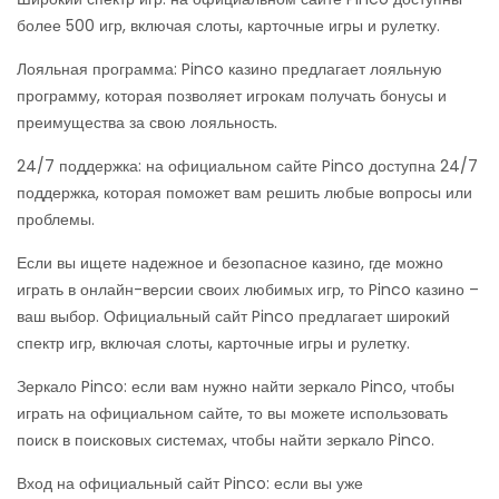
более 500 игр, включая слоты, карточные игры и рулетку.
Лояльная программа: Pinco казино предлагает лояльную
программу, которая позволяет игрокам получать бонусы и
преимущества за свою лояльность.
24/7 поддержка: на официальном сайте Pinco доступна 24/7
поддержка, которая поможет вам решить любые вопросы или
проблемы.
Если вы ищете надежное и безопасное казино, где можно
играть в онлайн-версии своих любимых игр, то Pinco казино –
ваш выбор. Официальный сайт Pinco предлагает широкий
спектр игр, включая слоты, карточные игры и рулетку.
Зеркало Pinco: если вам нужно найти зеркало Pinco, чтобы
играть на официальном сайте, то вы можете использовать
поиск в поисковых системах, чтобы найти зеркало Pinco.
Вход на официальный сайт Pinco: если вы уже