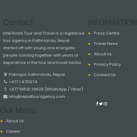
Contact
INFORMATION
Intel Roshi Tour and Travel is a registered
Press Centre
tour agency in Kathmandu, Nepal
Travel News
started off with young and energetic
About Us
people coming together with years of
experience in the tour and travel sector.
Privacy Policy
Paknajol, Kathmandu, Nepal
Contact Us
+977 1 4701274
+977 98510 39629 (WhatsApp / Viber)
info@nepaltouragency.com
Our Menu
About Us
Career