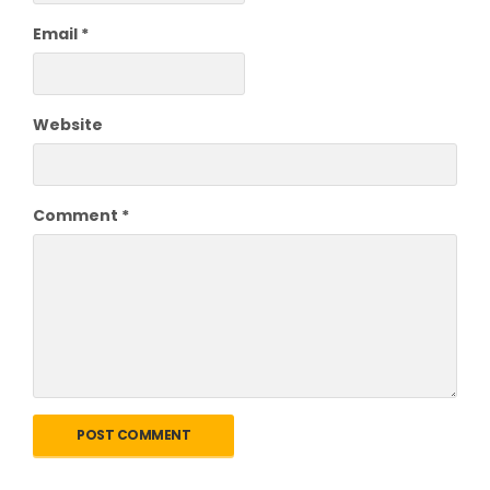
Email
*
Website
Comment
*