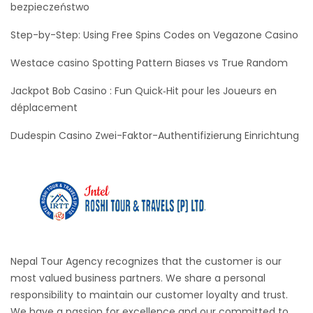
bezpieczeństwo
Step-by-Step: Using Free Spins Codes on Vegazone Casino
Westace casino Spotting Pattern Biases vs True Random
Jackpot Bob Casino : Fun Quick‑Hit pour les Joueurs en
déplacement
Dudespin Casino Zwei-Faktor-Authentifizierung Einrichtung
Nepal Tour Agency recognizes that the customer is our
most valued business partners. We share a personal
responsibility to maintain our customer loyalty and trust.
We have a passion for excellence and our committed to