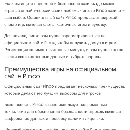
Если вы ищете надежное и безопасное казино, где можно
играть в онлайн-версии своих любимых игр, то Pinco казино –
ваш выбор. Официальный сайт Pinco предлагает широкий
спектр игр, включая слоты, карточные игры и рулетку.
Для начала,
пинко
вам нужно зарегистрироваться на
официальном сайте Pinco, чтобы получить доступ к играм.
Регистрация занимает считанные минуты, и вам нужно только
ввести свои контактные данные и выбрать пароль.
Преимущества игры на официальном
сайте Pinco
Официальный сайт Pinco предлагает несколько преимуществ,
которые делают его лучшим выбором для игроков:
Безопасность: Pinco казино использует современные
технологии для обеспечения безопасности игроков, включая
шифрование данных и проверку наличия лицензии.
Широкий спектр игр: на официальном сайте Pinco доступны