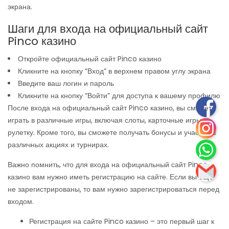
экрана.
Шаги для входа на официальный сайт
Pinco казино
Откройте официальный сайт Pinco казино
Кликните на кнопку “Вход” в верхнем правом углу экрана
Введите ваш логин и пароль
Кликните на кнопку “Войти” для доступа к вашему профилю
После входа на официальный сайт Pinco казино, вы сможете
играть в различные игры, включая слоты, карточные игры и
рулетку. Кроме того, вы сможете получать бонусы и участие в
различных акциях и турнирах.
Важно помнить, что для входа на официальный сайт Pinco
казино вам нужно иметь регистрацию на сайте. Если вы еще
не зарегистрированы, то вам нужно зарегистрироваться перед
входом.
Регистрация на сайте Pinco казино – это первый шаг к