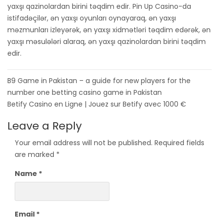
yaxşı qazinolardan birini təqdim edir. Pin Up Casino-da
istifadəçilər, ən yaxşı oyunları oynayaraq, ən yaxşı
məzmunları izleyərək, ən yaxşı xidmətləri təqdim edərək, ən
yaxşı məsulələri alaraq, ən yaxşı qazinolardan birini təqdim
edir.
Post
B9 Game in Pakistan – a guide for new players for the
navigation
number one betting casino game in Pakistan
Betify Casino en Ligne | Jouez sur Betify avec 1000 €
Leave a Reply
Your email address will not be published.
Required fields
are marked
*
Name
*
Email
*