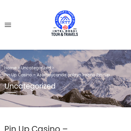
GES
Home
Uncategorized
Pin Up Casino – Azərbaycanda onlayn kazino Pin-Up
Uncategorized
Pin Up Casino –
 CAMP