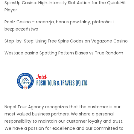
SpinsUp Casino: High‑Intensity Slot Action for the Quick‑Hit
Player
Realz Casino – recenzja, bonus powitalny, płatności i
bezpieczeństwo
Step-by-Step: Using Free Spins Codes on Vegazone Casino
Westace casino Spotting Pattern Biases vs True Random
Nepal Tour Agency recognizes that the customer is our
most valued business partners. We share a personal
responsibility to maintain our customer loyalty and trust.
We have a passion for excellence and our committed to