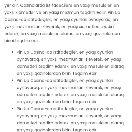
yer alır. Qazinolarda istifadəçilərə ən yaxşı məsulələr, ən
yaxşı xidmətlər və ən yaxşı məzmun təqdim edilir. Pin Up
Casino-da istifadəçilər, ən yaxşı oyunları oynayaraq, ən
yaxşı məzmunları izleyərək, ən yaxşı xidmətləri təqdim
edərək, ən yaxşı məsulələri alaraq, ən yaxşı qazinolardan
birini təqdim edir.
Pin Up Casino-da istifadəçilər, ən yaxşı oyunları
oynayaraq, ən yaxşı məzmunları izleyərək, ən yaxşı
xidmətləri təqdim edərək, ən yaxşı məsulələri alaraq,
ən yaxşı qazinolardan birini təqdim edir.
Pin Up Casino-da istifadəçilər, ən yaxşı oyunları
oynayaraq, ən yaxşı məzmunları izleyərək, ən yaxşı
xidmətləri təqdim edərək, ən yaxşı məsulələri alaraq,
ən yaxşı qazinolardan birini təqdim edir.
Pin Up Casino-da istifadəçilər, ən yaxşı oyunları
oynayaraq, ən yaxşı məzmunları izleyərək, ən yaxşı
xidmətləri təqdim edərək, ən yaxşı məsulələri alaraq,
ən yaxşı qazinolardan birini təqdim edir.