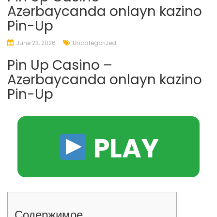
Azərbaycanda onlayn kazino
Pin-Up
MP
June 23, 2026
Uncategorized
Pin Up Casino –
Azərbaycanda onlayn kazino
Pin-Up
PLAY
Содержимое