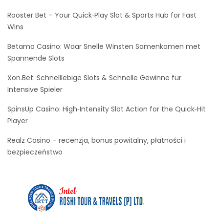
Rooster Bet – Your Quick‑Play Slot & Sports Hub for Fast
Wins
Betamo Casino: Waar Snelle Winsten Samenkomen met
Spannende Slots
Xon.Bet: Schnelllebige Slots & Schnelle Gewinne für
Intensive Spieler
SpinsUp Casino: High‑Intensity Slot Action for the Quick‑Hit
Player
Realz Casino – recenzja, bonus powitalny, płatności i
bezpieczeństwo