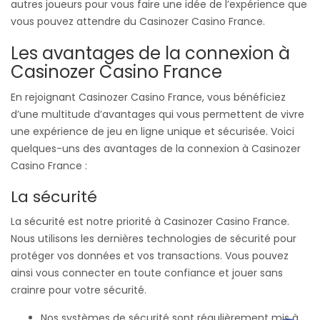
autres joueurs pour vous faire une idée de l’expérience que
vous pouvez attendre du Casinozer Casino France.
Les avantages de la connexion à
Casinozer Casino France
En rejoignant Casinozer Casino France, vous bénéficiez
d’une multitude d’avantages qui vous permettent de vivre
une expérience de jeu en ligne unique et sécurisée. Voici
quelques-uns des avantages de la connexion à Casinozer
Casino France :
La sécurité
La sécurité est notre priorité à Casinozer Casino France.
Nous utilisons les dernières technologies de sécurité pour
protéger vos données et vos transactions. Vous pouvez
ainsi vous connecter en toute confiance et jouer sans
crainre pour votre sécurité.
Nos systèmes de sécurité sont régulièrement mis à