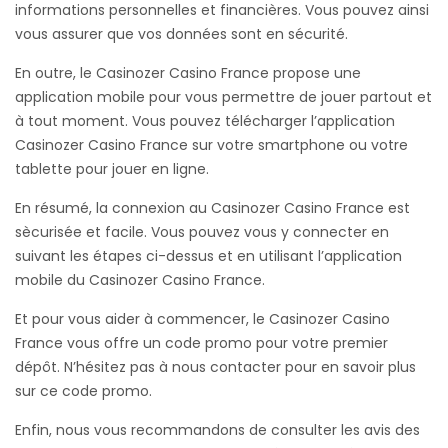
informations personnelles et financières. Vous pouvez ainsi
vous assurer que vos données sont en sécurité.
En outre, le Casinozer Casino France propose une
application mobile pour vous permettre de jouer partout et
à tout moment. Vous pouvez télécharger l’application
Casinozer Casino France sur votre smartphone ou votre
tablette pour jouer en ligne.
En résumé, la connexion au Casinozer Casino France est
sècurisée et facile. Vous pouvez vous y connecter en
suivant les étapes ci-dessus et en utilisant l’application
mobile du Casinozer Casino France.
Et pour vous aider à commencer, le Casinozer Casino
France vous offre un code promo pour votre premier
dépôt. N’hésitez pas à nous contacter pour en savoir plus
sur ce code promo.
Enfin, nous vous recommandons de consulter les avis des