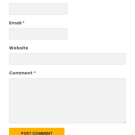
Email
*
Website
Comment
*