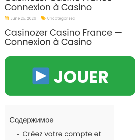
Connexion à Casino
June 25, 2026
Uncategorized
MP
Casinozer Casino France —
Connexion à Casino
JOUER
Содержимое
Créez votre compte et