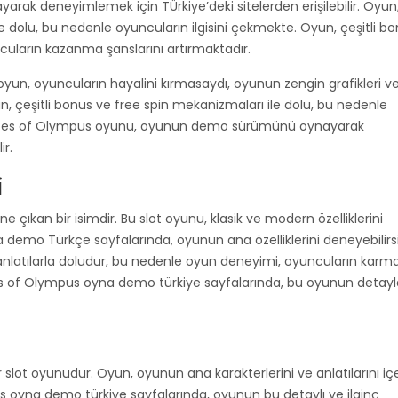
k deneyimlemek için TÜrkiye’deki sitelerden erişilebilir. Oyun
 dolu, bu nedenle oyuncuların ilgisini çekmekte. Oyun, çeşitli b
cuların kazanma şanslarını artırmaktadır.
oyun, oyuncuların hayalini kırmasaydı, oyunun zengin grafikleri v
n, çeşitli bonus ve free spin mekanizmaları ile dolu, bu nedenle
 Gates of Olympus oyunu, oyunun demo sürümünü oynayarak
ir.
i
ıkan bir isimdir. Bu slot oyunu, klasik ve modern özelliklerini
a demo Türkçe sayfalarında, oyunun ana özelliklerini deneyebilirsi
anlatılarla doludur, bu nedenle oyun deneyimi, oyuncuların karma
tes of Olympus oyna demo türkiye sayfalarında, bu oyunun detayl
lot oyunudur. Oyun, oyunun ana karakterlerini ve anlatılarını iç
us oyna demo türkiye sayfalarında, oyunun bu detaylı ve ilginç