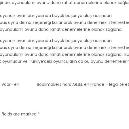
inde, oyuncuların oyunu daha rahat denemelerine olanak sağlan
ği, oyunun oyun dünyasında büyük başarıya ulaşmasından
pus oyna demo seçeneği kullanarak oyunu denemek istemekted
 oyuncuların oyunu daha rahat denemelerine olanak sağlandı.
ği, oyunun oyun dünyasında büyük başarıya ulaşmasından
pus oyna demo seçeneği kullanarak oyunu denemek istemekted
oyuncuların oyunu daha rahat denemelerine olanak sağlandı. Bu
ot oyunudur ve Türkiye’deki oyuncuların da bu oyunu denemeleri
– Voor- en
Bookmakers hors ARJEL en France – légalité et
 fields are marked
*