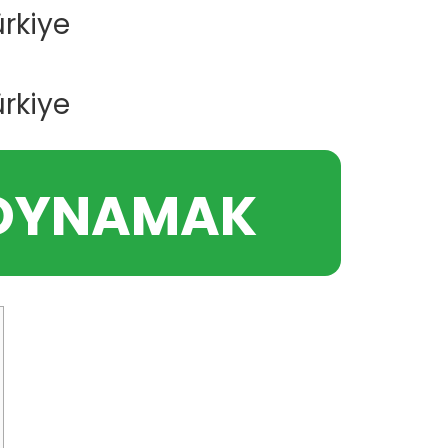
rkiye
rkiye
OYNAMAK