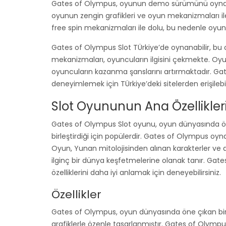
Gates of Olympus, oyunun demo sürümünü oynayara
oyunun zengin grafikleri ve oyun mekanizmaları ile
free spin mekanizmaları ile dolu, bu nedenle oyun
Gates of Olympus Slot TÜrkiye’de oynanabilir, bu 
mekanizmaları, oyuncuların ilgisini çekmekte. Oyu
oyuncuların kazanma şanslarını artırmaktadır.
deneyimlemek için TÜrkiye’deki sitelerden erişilebil
Slot Oyununun Ana Özellikler
Gates of Olympus Slot oyunu, oyun dünyasında öne ç
birleştirdiği için popülerdir. Gates of Olympus oyn
Oyun, Yunan mitolojisinden alınan karakterler ve 
ilginç bir dünya keşfetmelerine olanak tanır. Ga
özelliklerini daha iyi anlamak için deneyebilirsiniz.
Özellikler
Gates of Olympus, oyun dünyasında öne çıkan bir s
grafiklerle özenle tasarlanmıştır. Gates of Olymp