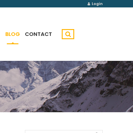
Login
G
BLOG
CONTACT