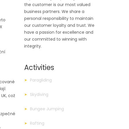
the customer is our most valued
business partners. We share a
personal responsibility to maintain
yto
our customer loyalty and trust. We
oX
have a passion for excellence and
our committed to winning with
integrity.
ční
Activities
Paragliding
encované
jí:
Skydiving
 UK, což
Bungee Jumping
bezpečné
Rafting
e