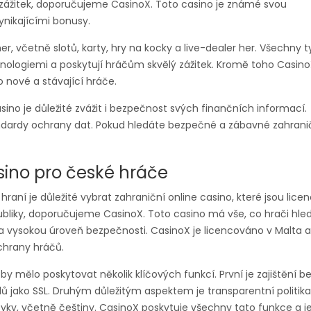
ší zážitek, doporučujeme CasinoX. Toto casino je známé svou
ynikajícími bonusy.
, včetně slotů, karty, hry na kocky a live-dealer her. Všechny t
ologiemi a poskytují hráčům skvělý zážitek. Kromě toho Casin
 nové a stávající hráče.
ino je důležité zvážit i bezpečnost svých finančních informací.
tandardy ochrany dat. Pokud hledáte bezpečné a zábavné zahrani
asino pro české hráče
hraní je důležité vybrat zahraniční online casino, které jsou lic
ubliky, doporučujeme CasinoX. Toto casino má vše, co hrači hleda
 vysokou úroveň bezpečnosti. CasinoX je licencováno v Malta a
chrany hráčů.
 by mělo poskytovat několik klíčových funkcí. První je zajištění 
ů jako SSL. Druhým důležitým aspektem je transparentní politika
zyky, včetně češtiny. CasinoX poskytuje všechny tato funkce a j