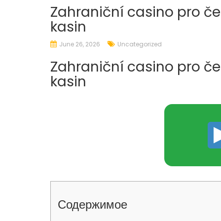
Zahraniční casino pro č
kasin
June 26, 2026
Uncategorized
Zahraniční casino pro č
kasin
Содержимое