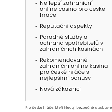
Nejlepší zahraniční
online casino pro české
hráče
Reputační aspekty
Poradné služby a
ochrana spotřebitelů v
zahraničních kasinách
Rekomendované
zahraniční online kasína
pro české hráče s
nejlepšími bonusy
Nová zákazníci
Pro české hráče, kteří hledají bezpečné a zábavné