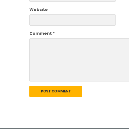
Website
Comment
*