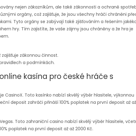
novány nejen zákazníkům, ale také zákonnosti a ochraně spotřeb
ůznými orgány, což zajišťuje, že jsou všechny hráči chráněni pře
i. Tyto orgány se zabývají také zjišťováním a řešením jakéko
hem hry. Tím zajistíte, že vaše zájmy jsou chráněny a že hra je
bem.
 zajišťuje zákonnou činnost.
 pravidlech a podmínkách.
nline kasína pro české hráče s
je CasinoX. Toto kasínko nabízí skvělý výběr hlasitele, výkonnou
ční deposit zahráči přináší 100% poplatek na první deposit až a
gas. Toto zahraniční casino nabízí skvělý výběr hlasitele, včetn
100% poplatek na první deposit až až 2000 Kč.