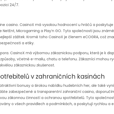
ozici 24/7.
nline casino. CasinoX má vysokou hodnocení u hráčů a poskytuje
e NetEnt, Microgaming a Play’n GO. Tyto společnosti jsou znám
m nejlepší zážitek. Kromě toho CasinoX je členem eCOGRA, což zn
ezpečnosti a etiky.
ora. CasinoX má výbornou zákaznickou podporu, která je k disp
způsoby, včetně e-mailu, chatu a telefonu. Zákazníci mohou ry
 skvělou zákaznickou zkušenost.
otřebitelů v zahraničních kasinách
atraktivní bonusy a širokou nabídku hudebních her, ale také vyni
ledáte zabezpečené a transparentní zahraniční casino, doporuč
 svou zákonnou činností a ochranou spotřebitelů. Tyto společnost
ovány o všech pravidlech a podmínkách, a poskytují rychlou a e