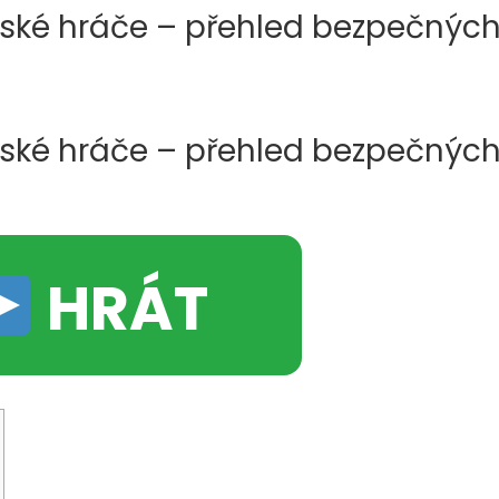
eské hráče – přehled bezpečnýc
eské hráče – přehled bezpečnýc
HRÁT