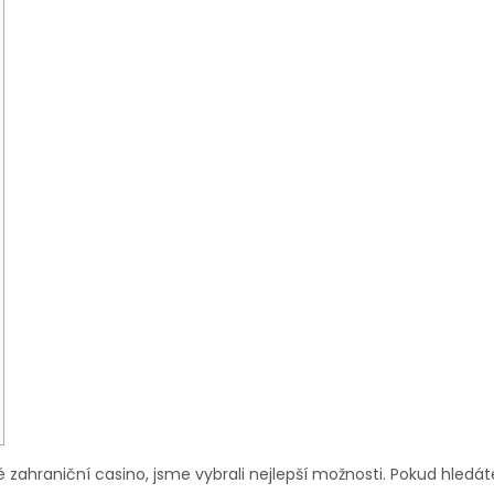
 zahraniční casino, jsme vybrali nejlepší možnosti. Pokud hledát