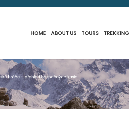
HOME
ABOUT US
TOURS
TREKKIN
eské hráče – přehled bezpečných kasin